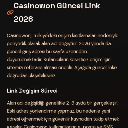
Casinowon Güncel Link
2026
Casinowon, Türkiye'deki erişim kısıtlamaları nedeniyle
periyodik olarak alan adı değiştirir. 2026 yılında da
güncel giriş adresi bu sayfa üzerinden
duyurulmaktadır. Kullanıcıların kesintisiz erişim için
sitemizi referans alması önerilir. Aşağıda güncel linke
doğrudan ulaşabilirsiniz.
Link Değişim Süreci
Alan adı değişikliği genellikle 2-3 ayda bir gerçekleşir.
Eski adres yönlendirme yapmaz, bu nedenle yeni
adresi öğrenmek için güvenilir kaynakları takip etmek
gerekir. Casinowon, kullanıcılarına e-posta ve SMS