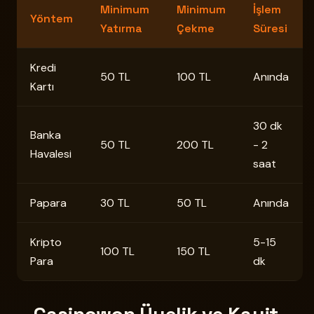
Minimum
Minimum
İşlem
Yöntem
Yatırma
Çekme
Süresi
Kredi
50 TL
100 TL
Anında
Kartı
30 dk
Banka
50 TL
200 TL
- 2
Havalesi
saat
Papara
30 TL
50 TL
Anında
Kripto
5-15
100 TL
150 TL
Para
dk