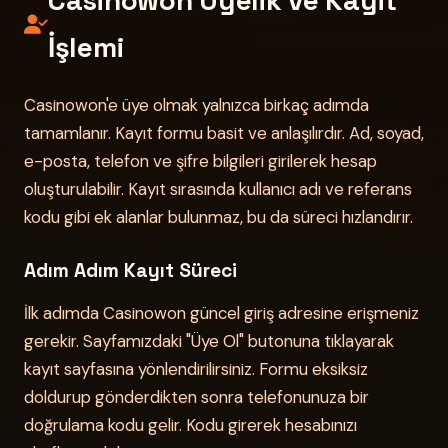
Casinowon Üyelik ve Kayit
İşlemi
Casinowon'e üye olmak yalnızca birkaç adımda
tamamlanır. Kayıt formu basit ve anlaşılırdır. Ad, soyad,
e-posta, telefon ve şifre bilgileri girilerek hesap
oluşturulabilir. Kayıt sırasında kullanıcı adı ve referans
kodu gibi ek alanlar bulunmaz, bu da süreci hızlandırır.
Adım Adım Kayıt Süreci
İlk adımda Casinowon güncel giriş adresine erişmeniz
gerekir. Sayfamızdaki "Üye Ol" butonuna tıklayarak
kayıt sayfasına yönlendirilirsiniz. Formu eksiksiz
doldurup gönderdikten sonra telefonunuza bir
doğrulama kodu gelir. Kodu girerek hesabınızı