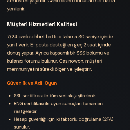
atmosferi yaşatılır. Canlı casino bonusları her hafta
yenilenir.
Müşteri Hizmetleri Kalitesi
7/24 canlı sohbet hattı ortalama 30 saniye içinde
yanıt verir. E-posta desteği en geç 2 saat içinde
dönüş yapar. Ayrıca kapsamlı bir SSS bölümü ve
kullanıcı forumu bulunur. Casinowon, müşteri
memnuniyetini sürekli ölçer ve iyileştirir.
Güvenlik ve Adil Oyun
SSL sertifikası ile tüm veri akışı şifrelenir.
RNG sertifikası ile oyun sonuçları tamamen
rastgeledir.
Hesap güvenliği için iki faktörlü doğrulama (2FA)
sunulur.