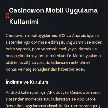
Casinowon Mobil Uygulama
Kullanimi
Casinowon mobil uygulaması, iOS ve Android işletim
sistemleri için optimize edilmiştir. Uygulama üzerinden
bahis yapmak, para yatırmak, canlı yayın izlemek ve
hesap yönetimi yapmak mümkündür. Mobil uygulama,
bildirim özelliği sayesinde kullanıcıları anlık olarak
bonus ve maç sonuçlarından haberdar eder.
İndirme ve Kurulum
Android kullanıcıları için APK dosyası Casinowon resmi
sitesinden indirilebilir. iOS kullanıcıları ise App Store
üzerinden uygulamaya ulaşabilir. Kurulum sonrası giriş