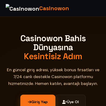
Casinowon
Casinowon Bahis
Dünyasına
Kesintisiz Adım
En güncel giriş adresi, yüksek bonus fırsatları ve
7/24 canlı destekle Casinowon platformu
hizmetinizde. Hemen katılın, avantajlı başlayın.
Giriş Yap
Üye Ol