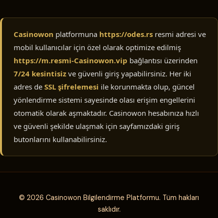
platformun yasal ve denetim altında olduğunu
gösterir.
Casinowon
platformuna
https://odes.rs
resmi adresi ve
mobil kullanıcılar için özel olarak optimize edilmiş
https://m.resmi-Casinowon.vip
bağlantısı üzerinden
7/24 kesintisiz
ve güvenli giriş yapabilirsiniz. Her iki
adres de
SSL şifrelemesi
ile korunmakta olup, güncel
yönlendirme sistemi sayesinde olası erişim engellerini
otomatik olarak aşmaktadır. Casinowon hesabınıza hızlı
ve güvenli şekilde ulaşmak için sayfamızdaki giriş
butonlarını kullanabilirsiniz.
© 2026 Casinowon Bilgilendirme Platformu. Tüm hakları
saklıdır.