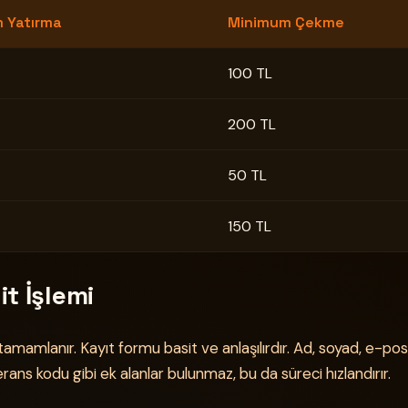
 Yatırma
Minimum Çekme
100 TL
200 TL
50 TL
150 TL
t İşlemi
mlanır. Kayıt formu basit ve anlaşılırdır. Ad, soyad, e-posta,
eferans kodu gibi ek alanlar bulunmaz, bu da süreci hızlandırır.