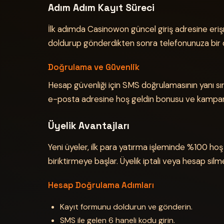
Adım Adım Kayıt Süreci
İlk adımda Casinowon güncel giriş adresine erişm
doldurup gönderdikten sonra telefonunuza bir doğ
Doğrulama ve Güvenlik
Hesap güvenliği için SMS doğrulamasının yanı sıra 
e-posta adresine hoş geldin bonusu ve kampanya 
Üyelik Avantajları
Yeni üyeler, ilk para yatırma işleminde %100 ho
biriktirmeye başlar. Üyelik iptali veya hesap silm
Hesap Doğrulama Adımları
Kayıt formunu doldurun ve gönderin.
SMS ile gelen 6 haneli kodu girin.