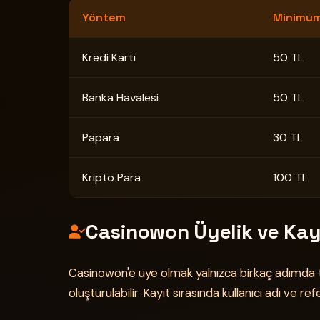
Yöntem
Minimum
Kredi Kartı
50 TL
Banka Havalesi
50 TL
Papara
30 TL
Kripto Para
100 TL
Casinowon Üyelik ve Kayi
Casinowon'e üye olmak yalnızca birkaç adımda tama
oluşturulabilir. Kayıt sırasında kullanıcı adı ve r