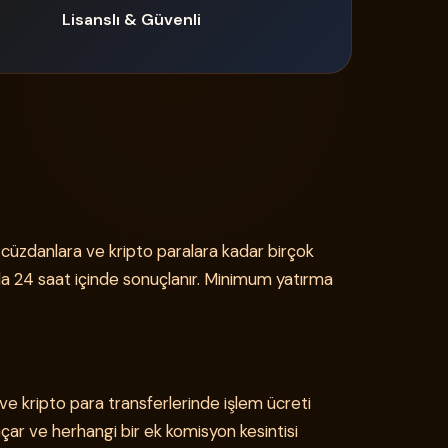
Lisanslı & Güvenli
l cüzdanlara ve kripto paralara kadar birçok
ila 24 saat içinde sonuçlanır. Minimum yatırma
ve kripto para transferlerinde işlem ücreti
açar ve herhangi bir ek komisyon kesintisi