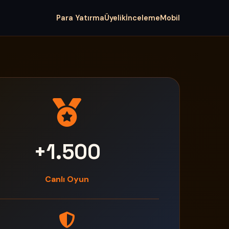
Para Yatırma
Üyelik
İnceleme
Mobil
+1.500
Canlı Oyun