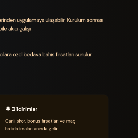
üzerinden uygulamaya ulaşabilir. Kurulum sonrası
e akıcı çalışır.
ılara özel bedava bahis fırsatları sunulur.
🔔 Bildirimler
Canlı skor, bonus fırsatları ve maç
hatırlatmaları anında gelir.