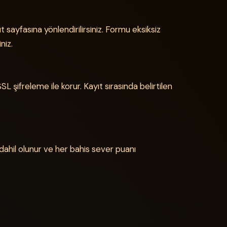
sayfasına yönlendirilirsiniz. Formu eksiksiz
niz.
L şifreleme ile korur. Kayıt sırasında belirtilen
dahil olunur ve her bahis sever puanı