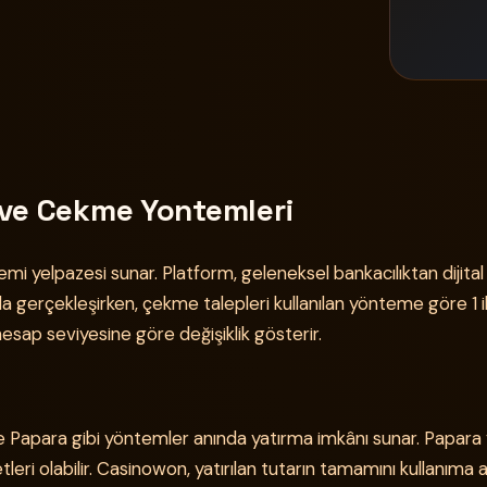
ve Cekme Yontemleri
mi yelpazesi sunar. Platform, geleneksel bankacılıktan dijita
da gerçekleşirken, çekme talepleri kullanılan yönteme göre 1 
hesap seviyesine göre değişiklik gösterir.
ve Papara gibi yöntemler anında yatırma imkânı sunar. Papara 
eri olabilir. Casinowon, yatırılan tutarın tamamını kullanıma 