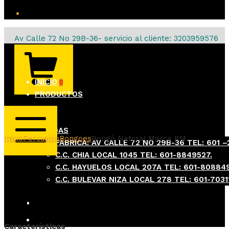
Facebook
Av Calle 72 No 29B-36- servicio al cliente: 3203959576
CARRITO
MUSICALES
DE
LA
PERDOMO
COMPRA
INICIO
0
PRODUCTOS
MUSICALES
PERDOMO
TIENDAS
Inicio
Percusión
Bongoes
Bongó Natural Marca RM.
FÁBRICA: AV CALLE 72 NO 29B-36 TEL: 601 
MENÚ
C.C. CHIA LOCAL 1045 TEL: 601-8849527.
MÓVIL
C.C. HAYUELOS LOCAL 207A TEL: 601-80884
C.C. BULEVAR NIZA LOCAL 278 TEL: 601-7031
Bongó Natural Marca RM.
Instagram
Facebook
Características