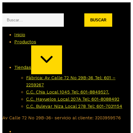
Saltar
Buscar:
al
contenido
Inicio
Productos
AMPLIAR
/
CONTRAER
Tiendas
Fábrica: Av Calle 72 No 29B-36 Tel: 601 –
2259267
C.C. Chia Local 1045 Tel: 601-8849527.
C.C. Hayuelos Local 207A Tel: 601-8088492
C.C. Bulevar Niza Local 278 Tel: 601-7031154
Av Calle 72 No 29B-36- servicio al cliente: 3203959576
Instagram