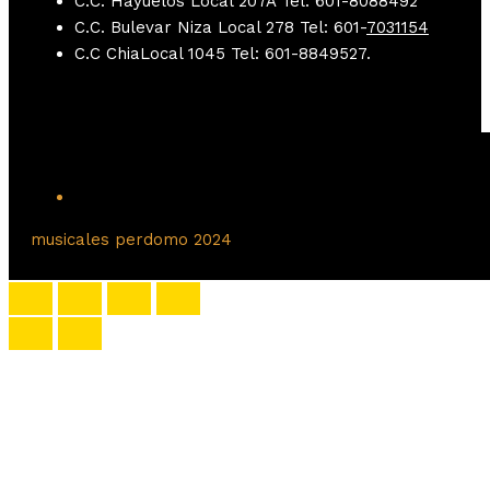
C.C. Hayuelos Local 207A Tel: 601-8088492
C.C. Bulevar Niza Local 278 Tel: 601-
7031154
C.C ChiaLocal 1045 Tel: 601-8849527.
Instagram
musicales perdomo 2024