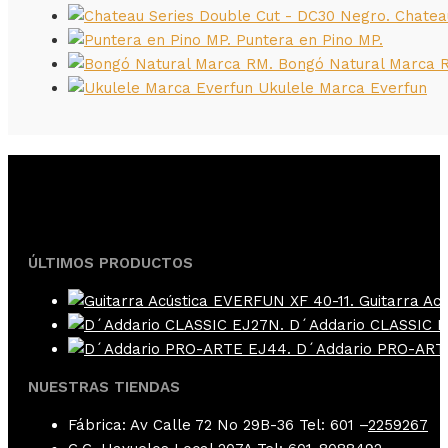
Chatea
Puntera en Pino MP.
Bongó Natural Marca 
Ukulele Marca Everfun
ÚLTIMOS PRODUCTOS
Guitarra Ac
D´Addario CLASSIC E
D´Addario PRO-ART
NUESTRAS TIENDAS
Fábrica: Av Calle 72 No 29B-36 Tel: 601 –
2259267