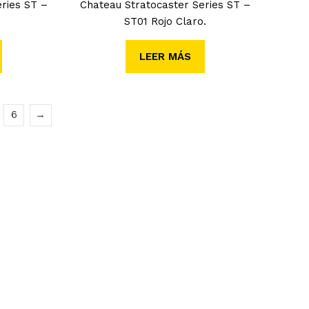
ries ST –
Chateau Stratocaster Series ST –
ST01 Rojo Claro.
LEER MÁS
6
→