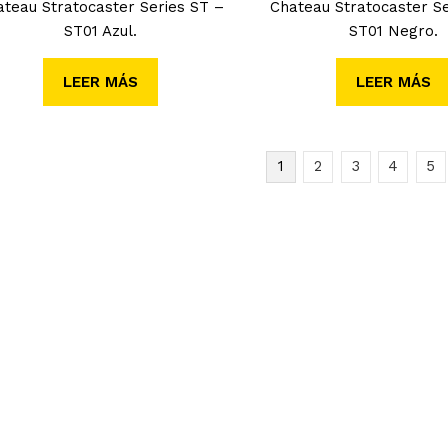
ateau Stratocaster Series ST –
Chateau Stratocaster Se
ST01 Azul.
ST01 Negro.
LEER MÁS
LEER MÁS
1
2
3
4
5