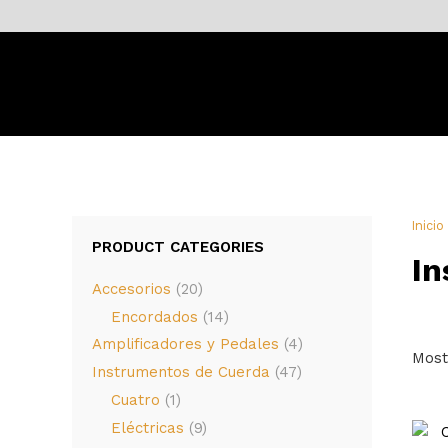
Inicio
PRODUCT CATEGORIES
In
Accesorios
(20)
Encordados
(14)
Amplificadores y Pedales
(4)
Most
Instrumentos de Cuerda
(47)
Cuatro
(1)
Eléctricas
(9)