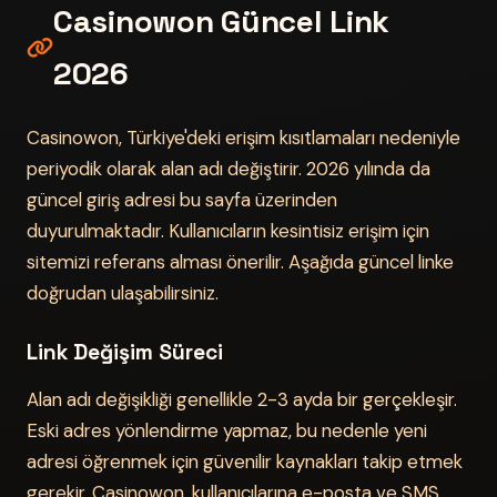
Casinowon Güncel Link
2026
Casinowon, Türkiye'deki erişim kısıtlamaları nedeniyle
periyodik olarak alan adı değiştirir. 2026 yılında da
güncel giriş adresi bu sayfa üzerinden
duyurulmaktadır. Kullanıcıların kesintisiz erişim için
sitemizi referans alması önerilir. Aşağıda güncel linke
doğrudan ulaşabilirsiniz.
Link Değişim Süreci
Alan adı değişikliği genellikle 2-3 ayda bir gerçekleşir.
Eski adres yönlendirme yapmaz, bu nedenle yeni
adresi öğrenmek için güvenilir kaynakları takip etmek
gerekir. Casinowon, kullanıcılarına e-posta ve SMS