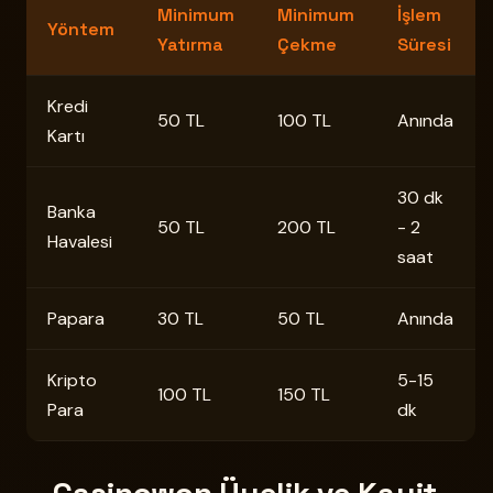
Minimum
Minimum
İşlem
Yöntem
Yatırma
Çekme
Süresi
Kredi
50 TL
100 TL
Anında
Kartı
30 dk
Banka
50 TL
200 TL
- 2
Havalesi
saat
Papara
30 TL
50 TL
Anında
Kripto
5-15
100 TL
150 TL
Para
dk