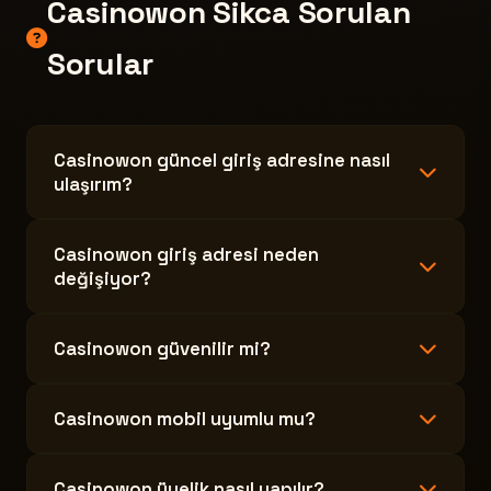
Casinowon Sikca Sorulan
Sorular
Casinowon güncel giriş adresine nasıl
ulaşırım?
Sitemizdeki güvenli butonlar aracılığıyla
Casinowon giriş adresi neden
Casinowon'in en güncel giriş adresine anında
değişiyor?
erişebilirsiniz. Herhangi bir yönlendirme veya
bekleme olmadan doğrudan siteye bağlanırsınız.
BTK düzenlemeleri nedeniyle yurt dışı bahis
Casinowon güvenilir mi?
sitelerinin alan adları zaman zaman engellenir.
Casinowon bu durumda hizmeti kesintisiz
Evet, Casinowon Curacao lisansına sahiptir ve
sürdürmek için yeni bir adresle faaliyetine devam
Casinowon mobil uyumlu mu?
bağımsız denetim kuruluşları tarafından düzenli
eder. Hesap bilgileriniz hiçbir şekilde etkilenmez.
olarak test edilir. Oyunların adil olması ve kullanıcı
Platform, tüm mobil cihazlarla (iOS, Android) tam
bilgilerinin gizliliği ön planda tutulur.
Casinowon üyelik nasıl yapılır?