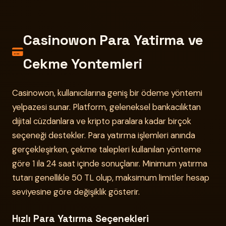
Casinowon Para Yatirma ve
Cekme Yontemleri
Casinowon, kullanıcılarına geniş bir ödeme yöntemi
yelpazesi sunar. Platform, geleneksel bankacılıktan
dijital cüzdanlara ve kripto paralara kadar birçok
seçeneği destekler. Para yatırma işlemleri anında
gerçekleşirken, çekme talepleri kullanılan yönteme
göre 1 ila 24 saat içinde sonuçlanır. Minimum yatırma
tutarı genellikle 50 TL olup, maksimum limitler hesap
seviyesine göre değişiklik gösterir.
Hızlı Para Yatırma Seçenekleri