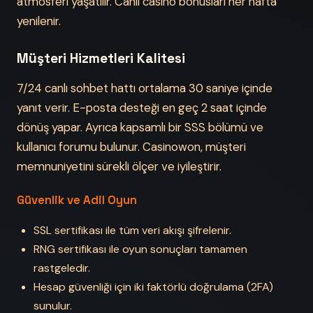
atmosferi yaşatılır. Canlı casino bonusları her hafta
yenilenir.
Müşteri Hizmetleri Kalitesi
7/24 canlı sohbet hattı ortalama 30 saniye içinde
yanıt verir. E-posta desteği en geç 2 saat içinde
dönüş yapar. Ayrıca kapsamlı bir SSS bölümü ve
kullanıcı forumu bulunur. Casinowon, müşteri
memnuniyetini sürekli ölçer ve iyileştirir.
Güvenlik ve Adil Oyun
SSL sertifikası ile tüm veri akışı şifrelenir.
RNG sertifikası ile oyun sonuçları tamamen
rastgeledir.
Hesap güvenliği için iki faktörlü doğrulama (2FA)
sunulur.