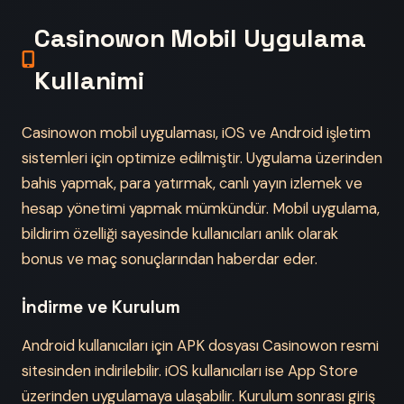
Casinowon Mobil Uygulama
Kullanimi
Casinowon mobil uygulaması, iOS ve Android işletim
sistemleri için optimize edilmiştir. Uygulama üzerinden
bahis yapmak, para yatırmak, canlı yayın izlemek ve
hesap yönetimi yapmak mümkündür. Mobil uygulama,
bildirim özelliği sayesinde kullanıcıları anlık olarak
bonus ve maç sonuçlarından haberdar eder.
İndirme ve Kurulum
Android kullanıcıları için APK dosyası Casinowon resmi
sitesinden indirilebilir. iOS kullanıcıları ise App Store
üzerinden uygulamaya ulaşabilir. Kurulum sonrası giriş