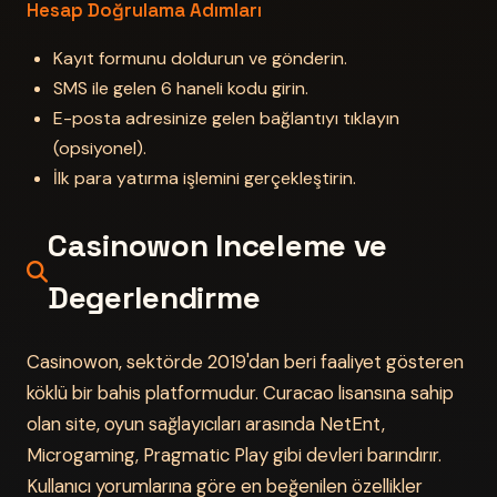
Hesap Doğrulama Adımları
Kayıt formunu doldurun ve gönderin.
SMS ile gelen 6 haneli kodu girin.
E-posta adresinize gelen bağlantıyı tıklayın
(opsiyonel).
İlk para yatırma işlemini gerçekleştirin.
Casinowon Inceleme ve
Degerlendirme
Casinowon, sektörde 2019'dan beri faaliyet gösteren
köklü bir bahis platformudur. Curacao lisansına sahip
olan site, oyun sağlayıcıları arasında NetEnt,
Microgaming, Pragmatic Play gibi devleri barındırır.
Kullanıcı yorumlarına göre en beğenilen özellikler