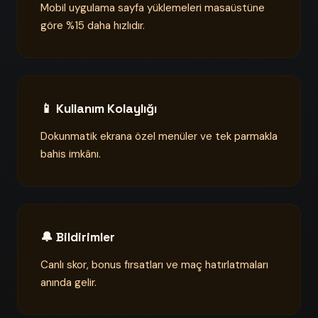
Mobil uygulama sayfa yüklemeleri masaüstüne
göre %15 daha hızlıdır.
📱 Kullanım Kolaylığı
Dokunmatik ekrana özel menüler ve tek parmakla
bahis imkânı.
🔔 Bildirimler
Canlı skor, bonus fırsatları ve maç hatırlatmaları
anında gelir.