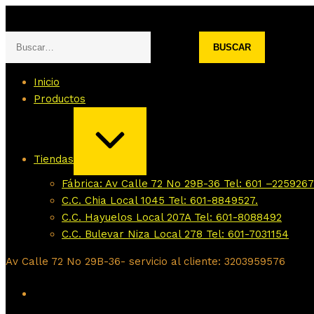
Saltar
Buscar:
al
contenido
Inicio
Productos
AMPLIAR
/
CONTRAER
Tiendas
Fábrica: Av Calle 72 No 29B-36 Tel: 601 –2259267
C.C. Chia Local 1045 Tel: 601-8849527.
C.C. Hayuelos Local 207A Tel: 601-8088492
C.C. Bulevar Niza Local 278 Tel: 601-7031154
Av Calle 72 No 29B-36- servicio al cliente: 3203959576
Instagram
Facebook