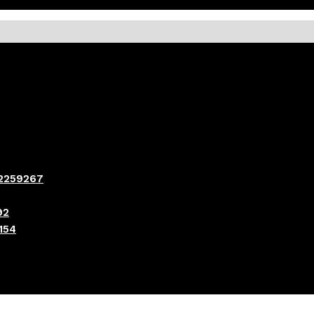
–2259267
92
154