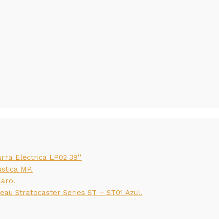
rra Electrica LP02 39''
ústica MP.
laro.
eau Stratocaster Series ST – ST01 Azul.