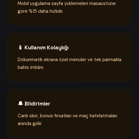
Mobil uygulama sayfa yüklemeleri masaüstüne
göre %15 daha hızlıdır.
📱 Kullanım Kolaylığı
Dokunmatik ekrana özel menüler ve tek parmakla
bahis imkânı.
🔔 Bildirimler
Canlı skor, bonus fırsatları ve maç hatırlatmaları
anında gelir.