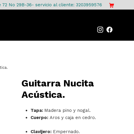
e 72 No 29B-36- servicio al cliente: 3203959576
tica.
Guitarra Nucita
Acústica.
Tapa:
Madera pino y nogal.
Cuerpo:
Aros y caja en cedro.
Clavijero:
Empernado.