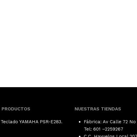
S PRODUCTOS
NUESTRAS TIENDAS
Teclado YAMAHA PSR-E283.
Fábrica: Av Calle 72 No
Tel: 601 –
2259267
C.C. Hayuelos Local 207