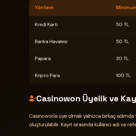
Yöntem
Minimum
Kredi Kartı
50 TL
Banka Havalesi
50 TL
Papara
30 TL
Kripto Para
100 TL
Casinowon Üyelik ve Kayi
Casinowon'e üye olmak yalnızca birkaç adımda tama
oluşturulabilir. Kayıt sırasında kullanıcı adı ve r