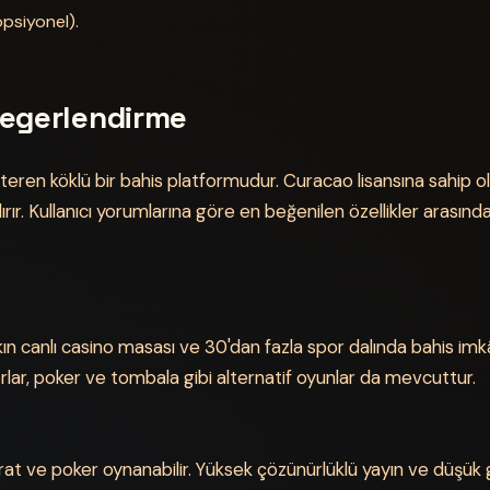
opsiyonel).
egerlendirme
ren köklü bir bahis platformudur. Curacao lisansına sahip ola
rır. Kullanıcı yorumlarına göre en beğenilen özellikler arasınd
ın canlı casino masası ve 30'dan fazla spor dalında bahis imk
rlar, poker ve tombala gibi alternatif oyunlar da mevcuttur.
ccarat ve poker oynanabilir. Yüksek çözünürlüklü yayın ve dü