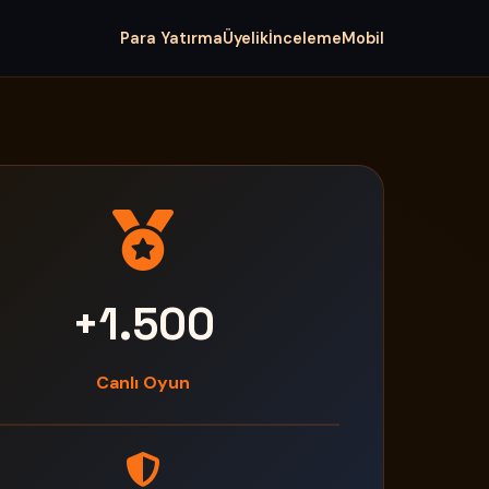
Para Yatırma
Üyelik
İnceleme
Mobil
+1.500
Canlı Oyun