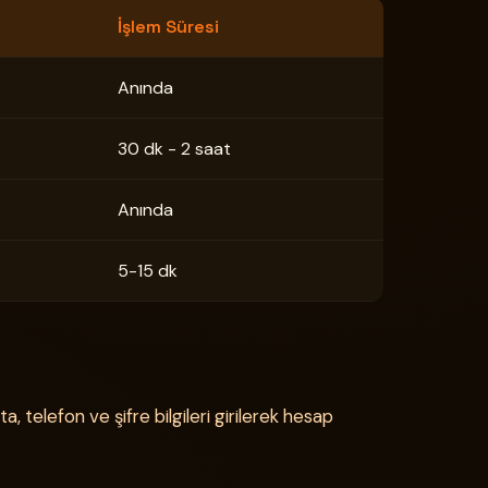
İşlem Süresi
Anında
30 dk - 2 saat
Anında
5-15 dk
 telefon ve şifre bilgileri girilerek hesap