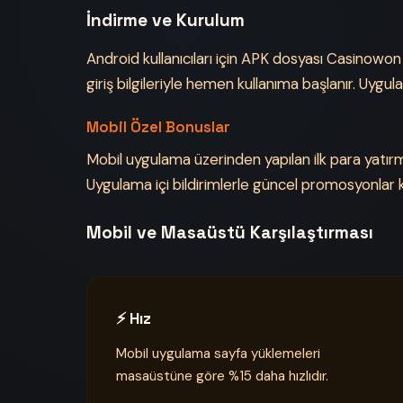
İndirme ve Kurulum
Android kullanıcıları için APK dosyası Casinowon 
giriş bilgileriyle hemen kullanıma başlanır. Uygul
Mobil Özel Bonuslar
Mobil uygulama üzerinden yapılan ilk para yatırma
Uygulama içi bildirimlerle güncel promosyonlar k
Mobil ve Masaüstü Karşılaştırması
⚡ Hız
Mobil uygulama sayfa yüklemeleri
masaüstüne göre %15 daha hızlıdır.