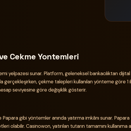
ve Cekme Yontemleri
mi yelpazesi sunar. Platform, geleneksel bankacılıktan dijita
da gerçekleşirken, çekme talepleri kullanılan yönteme göre 1 
hesap seviyesine göre değişiklik gösterir.
ve Papara gibi yöntemler anında yatırma imkânı sunar. Papara 
eri olabilir. Casinowon, yatırılan tutarın tamamını kullanıma 