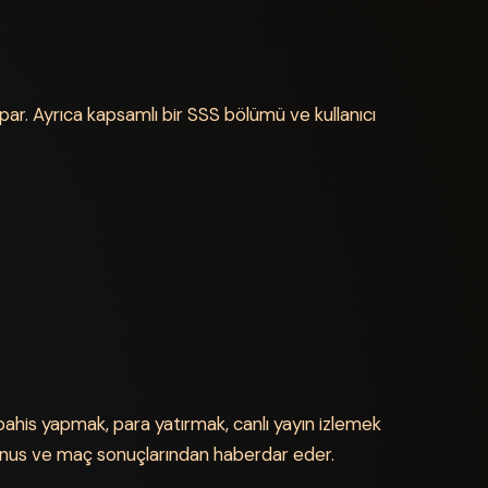
par. Ayrıca kapsamlı bir SSS bölümü ve kullanıcı
bahis yapmak, para yatırmak, canlı yayın izlemek
 bonus ve maç sonuçlarından haberdar eder.