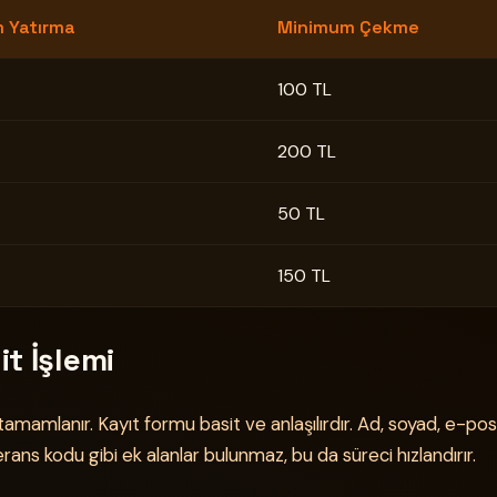
 Yatırma
Minimum Çekme
100 TL
200 TL
50 TL
150 TL
t İşlemi
mlanır. Kayıt formu basit ve anlaşılırdır. Ad, soyad, e-posta,
eferans kodu gibi ek alanlar bulunmaz, bu da süreci hızlandırır.